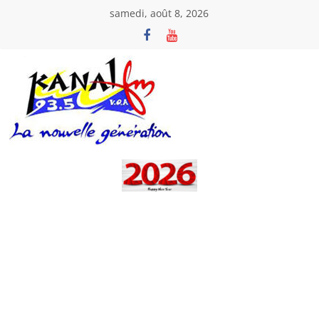
Passer
samedi, août 8, 2026
au
contenu
Kanal
Fm
La
Nouvelle
Génération