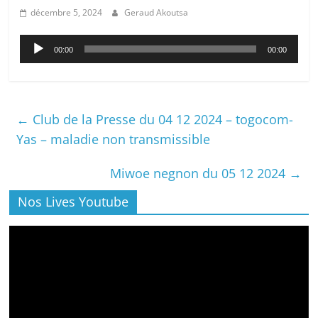
décembre 5, 2024
Geraud Akoutsa
Lecteur
00:00
00:00
audio
←
Club de la Presse du 04 12 2024 – togocom-
Yas – maladie non transmissible
Miwoe negnon du 05 12 2024
→
Nos Lives Youtube
Lecteur
vidéo