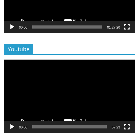
00:00
01:27:20
Youtube
Lecteur
vidéo
00:00
57:23