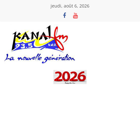
Passer
jeudi, août 6, 2026
au
contenu
Kanal
Fm
La
Nouvelle
Génération