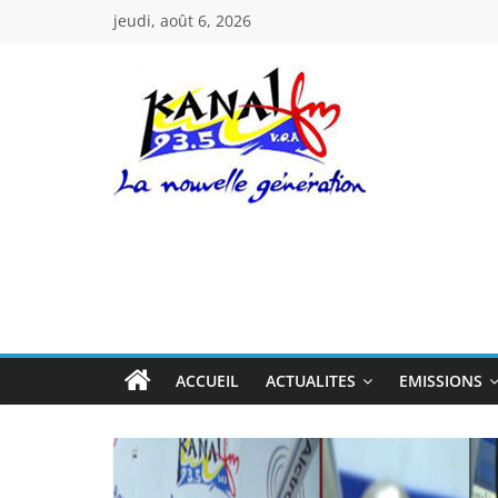
Passer
jeudi, août 6, 2026
au
contenu
Kanal
Fm
La
Nouvelle
Génération
ACCUEIL
ACTUALITES
EMISSIONS