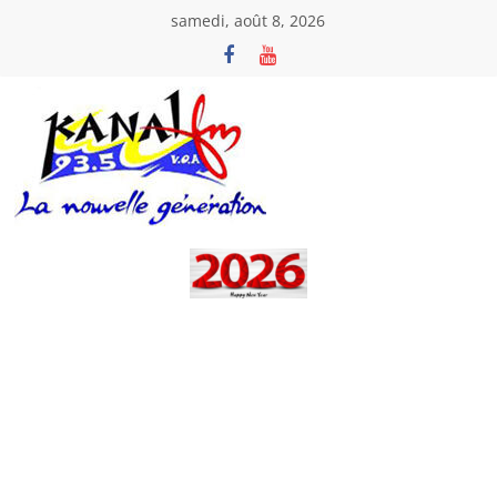
Passer
samedi, août 8, 2026
au
contenu
Kanal
Fm
La
Nouvelle
Génération