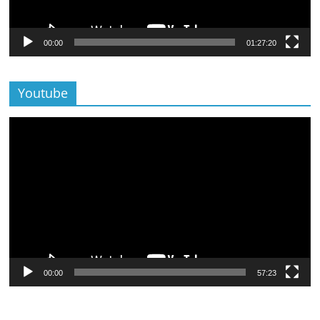
00:00
01:27:20
Youtube
Lecteur
vidéo
00:00
57:23