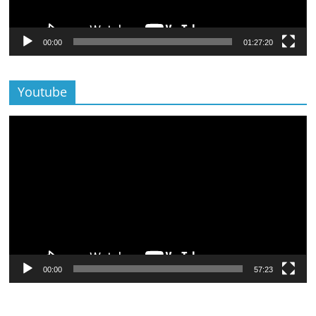
00:00
01:27:20
Youtube
Lecteur
vidéo
00:00
57:23