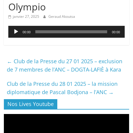
Olympio
janvier 27, 2025
Geraud Akoutsa
Lecteur
00:00
00:00
audio
←
Club de la Presse du 27 01 2025 – exclusion
de 7 membres de l’ANC – DOGTA-LAFIÈ à Kara
Club de la Presse du 28 01 2025 – la mission
diplomatique de Pascal Bodjona – l’ANC
→
Nos Lives Youtube
Lecteur
vidéo