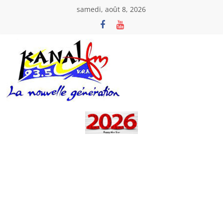
Passer
samedi, août 8, 2026
au
contenu
Kanal
Fm
La
Nouvelle
Génération