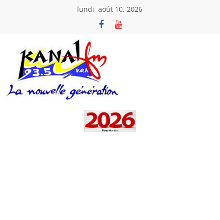
Passer
lundi, août 10, 2026
au
contenu
Kanal
Fm
La
Nouvelle
Génération