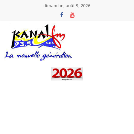
Passer
dimanche, août 9, 2026
au
contenu
Kanal
Fm
La
Nouvelle
Génération