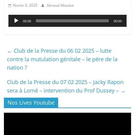
février 6, 2025
Geraud Akoutsa
Lecteur
00:00
00:00
audio
←
Club de la Presse du 06 02 2025 – lutte
contre la mutulation génitale – le pére de la
nation ?
Club de la Presse du 07 02 2025 – Jacky Rapon
sera à Lomé – intervention du Prof Dussey –
→
Nos Lives Youtube
Lecteur
vidéo