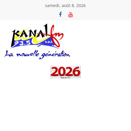
Passer
samedi, août 8, 2026
au
contenu
Kanal
Fm
La
Nouvelle
Génération