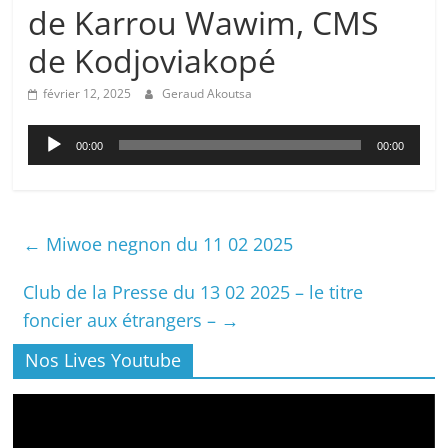
de Karrou Wawim, CMS
de Kodjoviakopé
février 12, 2025
Geraud Akoutsa
Lecteur
00:00
00:00
audio
←
Miwoe negnon du 11 02 2025
Club de la Presse du 13 02 2025 – le titre
foncier aux étrangers –
→
Nos Lives Youtube
Lecteur
vidéo