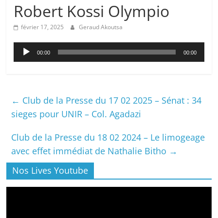
Robert Kossi Olympio
février 17, 2025
Geraud Akoutsa
Lecteur
00:00
00:00
audio
←
Club de la Presse du 17 02 2025 – Sénat : 34
sieges pour UNIR – Col. Agadazi
Club de la Presse du 18 02 2024 – Le limogeage
avec effet immédiat de Nathalie Bitho
→
Nos Lives Youtube
Lecteur
vidéo