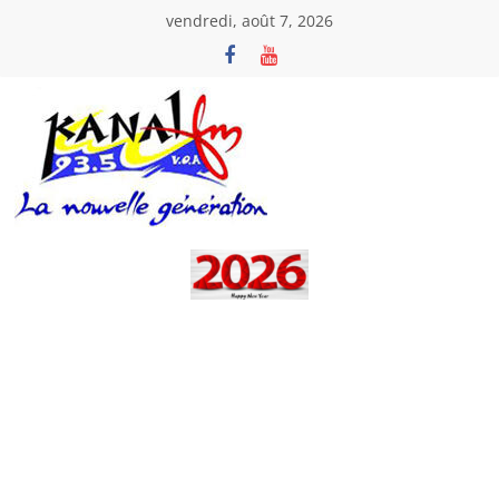
Passer
vendredi, août 7, 2026
au
contenu
Kanal
Fm
La
Nouvelle
Génération