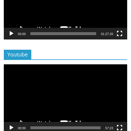
00:00
01:27:20
Youtube
Lecteur
vidéo
00:00
57:23