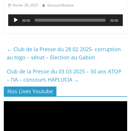
février 28, 2025
Geraud Akoutsa
Lecteur
00:00
00:00
audio
←
Club de la Presse du 28 02 2025- corruption
au togo – sénat – Election au Gabon
Club de la Presse du 03 03 2025 – 50 ans ATOP
– l’IA – concours HAPLUCIA
→
Nos Lives Youtube
Lecteur
vidéo