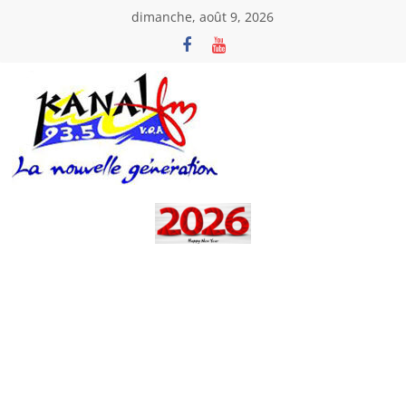
Passer
dimanche, août 9, 2026
au
contenu
Kanal
Fm
La
Nouvelle
Génération