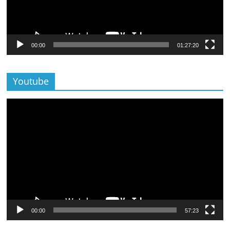
00:00
01:27:20
Youtube
Lecteur
vidéo
00:00
57:23