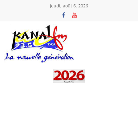
Passer
jeudi, août 6, 2026
au
contenu
Kanal
Fm
La
Nouvelle
Génération