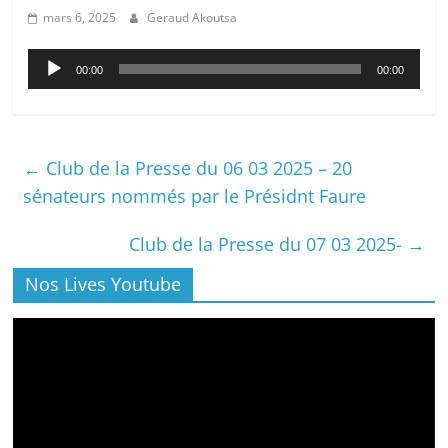
mars 6, 2025
Geraud Akoutsa
Lecteur
00:00
00:00
audio
←
Club de la Presse du 06 03 2025 – 20
sénateurs nommés par le Présidnt Faure
Club de la Presse du 07 03 2025-
→
Nos Lives Youtube
Lecteur
vidéo