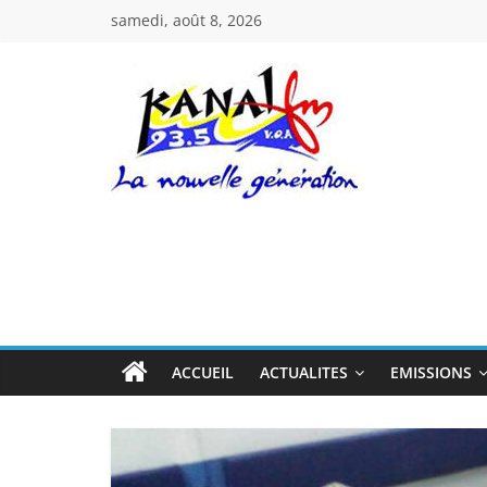
Passer
samedi, août 8, 2026
au
contenu
Kanal
Fm
La
Nouvelle
Génération
ACCUEIL
ACTUALITES
EMISSIONS