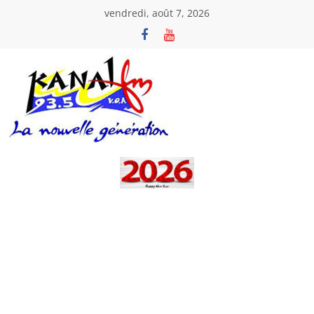
Passer
vendredi, août 7, 2026
au
contenu
Kanal
Fm
La
Nouvelle
Génération