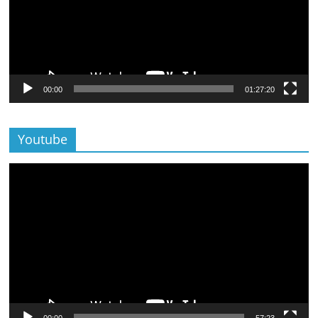
00:00
01:27:20
Youtube
Lecteur
vidéo
00:00
57:23