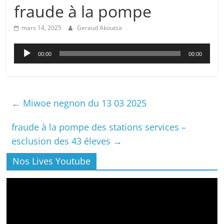
fraude à la pompe
mars 14, 2025
Geraud Akoutsa
Lecteur
00:00
00:00
audio
←
Miwoe negnon du 13 03 2025
fraude à la pompe des stations services –
esclusion des 43 éleves
→
Nos Lives Youtube
Lecteur
vidéo