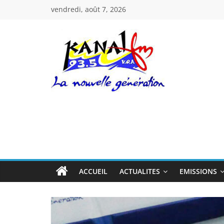
Passer
vendredi, août 7, 2026
au
contenu
Kanal
Fm
La
Nouvelle
Génération
ACCUEIL
ACTUALITES
EMISSIONS