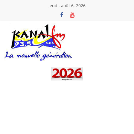
Passer
jeudi, août 6, 2026
au
contenu
Kanal
Fm
La
Nouvelle
Génération