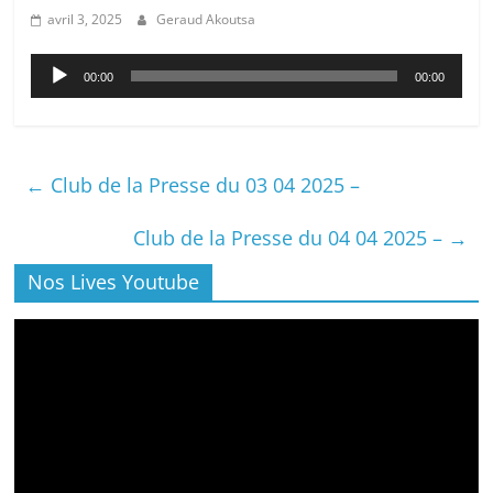
avril 3, 2025
Geraud Akoutsa
Lecteur
00:00
00:00
audio
←
Club de la Presse du 03 04 2025 –
Club de la Presse du 04 04 2025 –
→
Nos Lives Youtube
Lecteur
vidéo