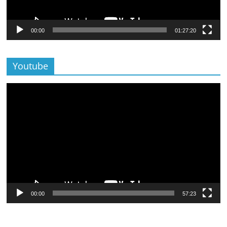
00:00
01:27:20
Youtube
Lecteur
vidéo
00:00
57:23