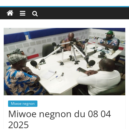
Miwoe negnon
Miwoe negnon du 08 04
2025