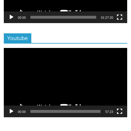
00:00
01:27:20
Youtube
Lecteur
vidéo
00:00
57:23