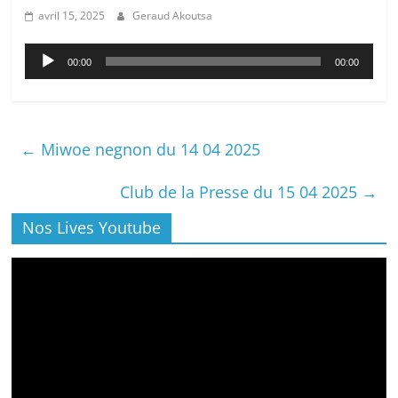
avril 15, 2025
Geraud Akoutsa
Lecteur
00:00
00:00
audio
←
Miwoe negnon du 14 04 2025
Club de la Presse du 15 04 2025
→
Nos Lives Youtube
Lecteur
vidéo