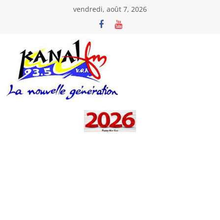
Passer
vendredi, août 7, 2026
au
contenu
Kanal
Fm
La
Nouvelle
Génération