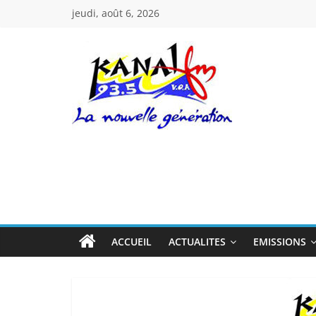
Passer
jeudi, août 6, 2026
au
contenu
Kanal
Fm
La
Nouvelle
Génération
ACCUEIL
ACTUALITES
EMISSIONS