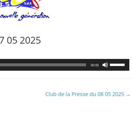
07 05 2025
Utilisez
00:00
les
flèches
haut/bas
pour
Club de la Presse du 08 05 2025
→
augmenter
ou
diminuer
le
volume.