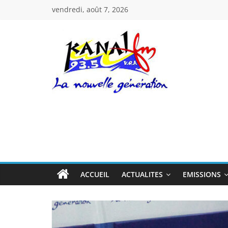
Passer
vendredi, août 7, 2026
au
contenu
Kanal
Fm
La
Nouvelle
Génération
ACCUEIL
ACTUALITES
EMISSIONS