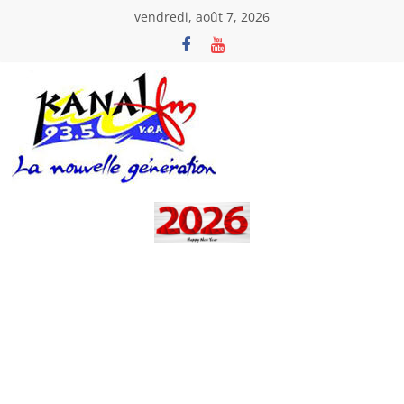
Passer
vendredi, août 7, 2026
au
contenu
Kanal
Fm
La
Nouvelle
Génération