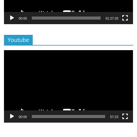
00:00
01:27:20
Youtube
Lecteur
vidéo
00:00
57:23