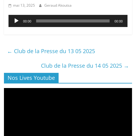
mai 13, 2025
Geraud Akoutsa
Lecteur
00:00
00:00
audio
←
Club de la Presse du 13 05 2025
Club de la Presse du 14 05 2025
→
Nos Lives Youtube
Lecteur
vidéo