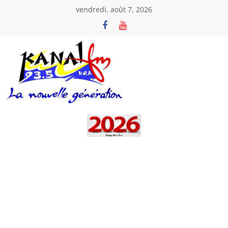
Passer
vendredi, août 7, 2026
au
contenu
Kanal
Fm
La
Nouvelle
Génération