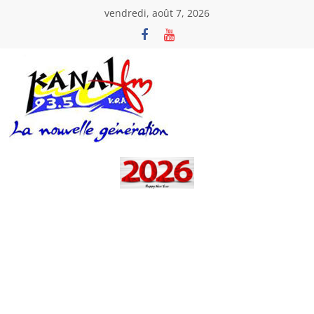
Passer
vendredi, août 7, 2026
au
contenu
Kanal
Fm
La
Nouvelle
Génération