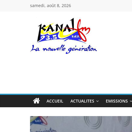
Passer
samedi, août 8, 2026
au
contenu
Kanal
Fm
La
Nouvelle
Génération
ACCUEIL
ACTUALITES
EMISSIONS