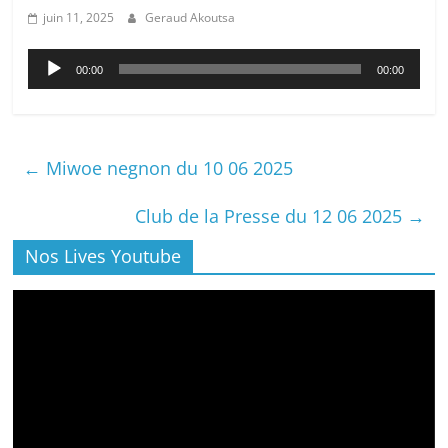
juin 11, 2025
Geraud Akoutsa
Lecteur
00:00
00:00
audio
←
Miwoe negnon du 10 06 2025
Club de la Presse du 12 06 2025
→
Nos Lives Youtube
Lecteur
vidéo