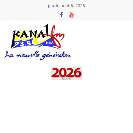
Passer
jeudi, août 6, 2026
au
contenu
Kanal
Fm
La
Nouvelle
Génération