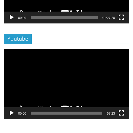
00:00
01:27:20
Youtube
Lecteur
vidéo
00:00
57:23