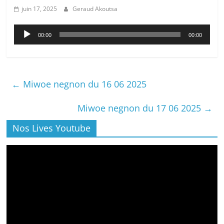
juin 17, 2025
Geraud Akoutsa
Lecteur
00:00
00:00
audio
←
Miwoe negnon du 16 06 2025
Miwoe negnon du 17 06 2025
→
Nos Lives Youtube
Lecteur
vidéo