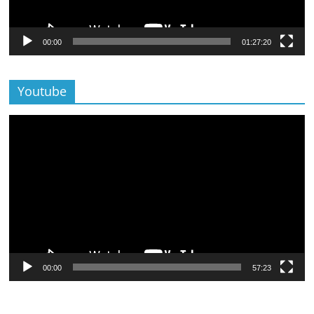
00:00
01:27:20
Youtube
Lecteur
vidéo
00:00
57:23