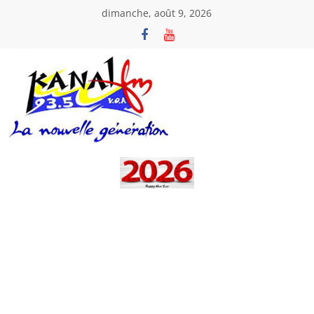
Passer
dimanche, août 9, 2026
au
contenu
Kanal
Fm
La
Nouvelle
Génération