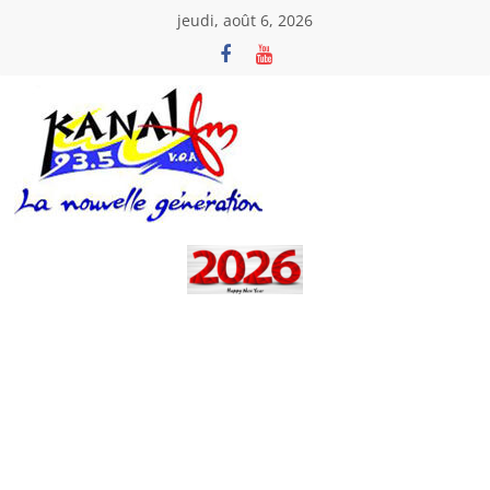
Passer
jeudi, août 6, 2026
au
contenu
Kanal
Fm
La
Nouvelle
Génération