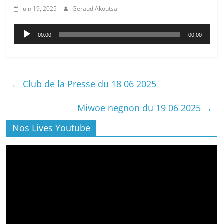
juin 19, 2025
Geraud Akoutsa
Lecteur
00:00
00:00
audio
←
Club de la Presse du 18 06 2025
Miwoe negnon du 19 06 2025
→
Nos Lives Youtube
Lecteur
vidéo