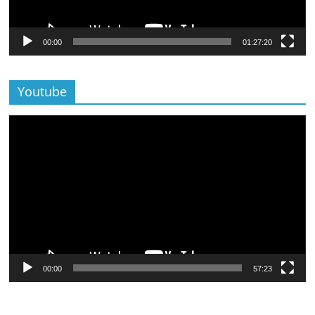
00:00
01:27:20
Youtube
Lecteur
vidéo
00:00
57:23