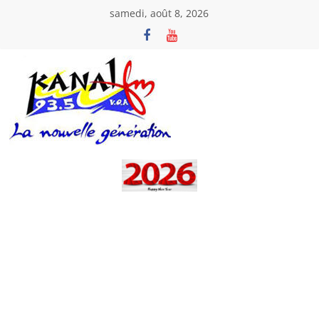
Passer
samedi, août 8, 2026
au
contenu
Kanal
Fm
La
Nouvelle
Génération