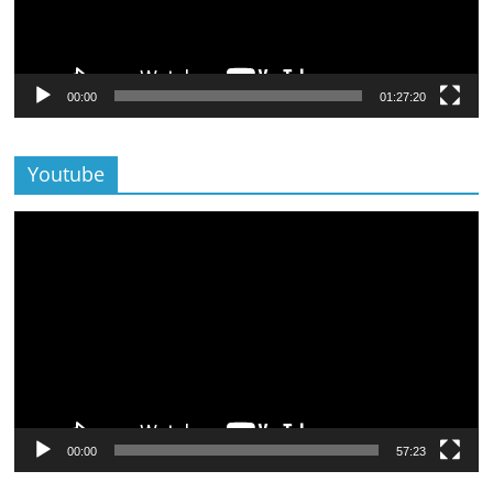
00:00
01:27:20
Youtube
Lecteur
vidéo
00:00
57:23