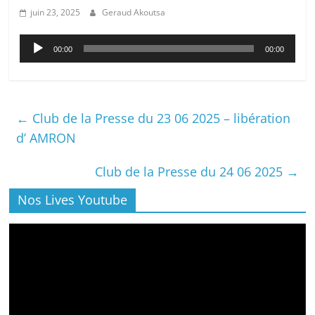
juin 23, 2025
Geraud Akoutsa
Lecteur
00:00
00:00
audio
←
Club de la Presse du 23 06 2025 – libération
d’ AMRON
Club de la Presse du 24 06 2025
→
Nos Lives Youtube
Lecteur
vidéo