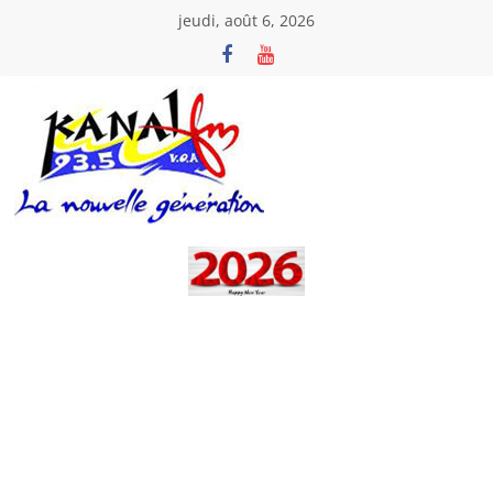
Passer
jeudi, août 6, 2026
au
contenu
Kanal
Fm
La
Nouvelle
Génération