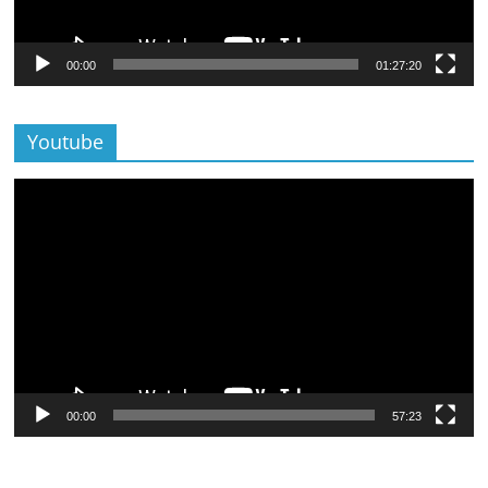
00:00
01:27:20
Youtube
Lecteur
vidéo
00:00
57:23