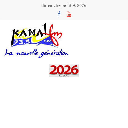
Passer
dimanche, août 9, 2026
au
contenu
Kanal
Fm
La
Nouvelle
Génération