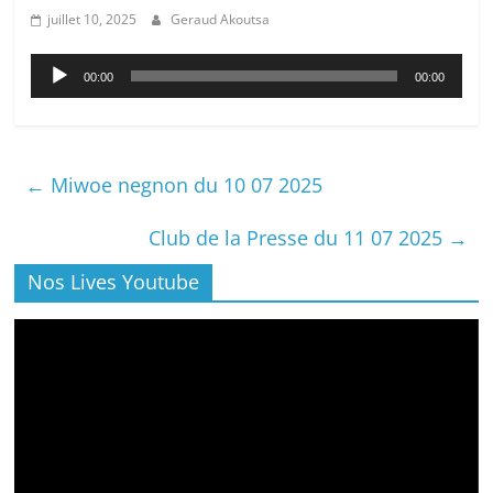
juillet 10, 2025
Geraud Akoutsa
Lecteur
00:00
00:00
audio
←
Miwoe negnon du 10 07 2025
Club de la Presse du 11 07 2025
→
Nos Lives Youtube
Lecteur
vidéo