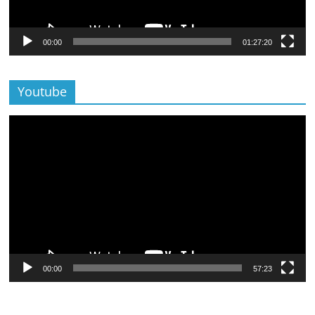
00:00
01:27:20
Youtube
Lecteur
vidéo
00:00
57:23