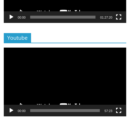
00:00
01:27:20
Youtube
Lecteur
vidéo
00:00
57:23