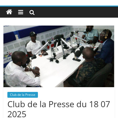
Club de la Presse
Club de la Presse du 18 07
2025