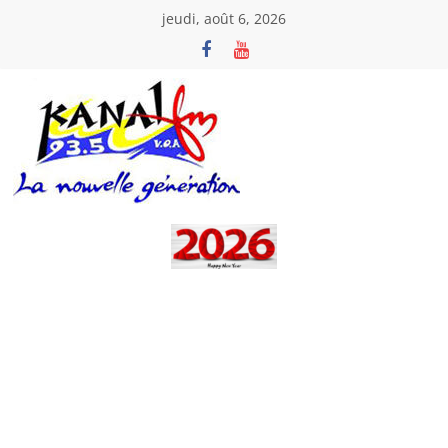
Passer
jeudi, août 6, 2026
au
contenu
Kanal
Fm
La
Nouvelle
Génération