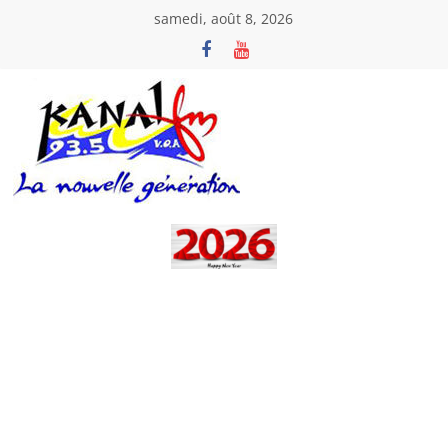
Passer
samedi, août 8, 2026
au
contenu
Kanal
Fm
La
Nouvelle
Génération