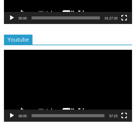
00:00
01:27:20
Youtube
Lecteur
vidéo
00:00
57:23