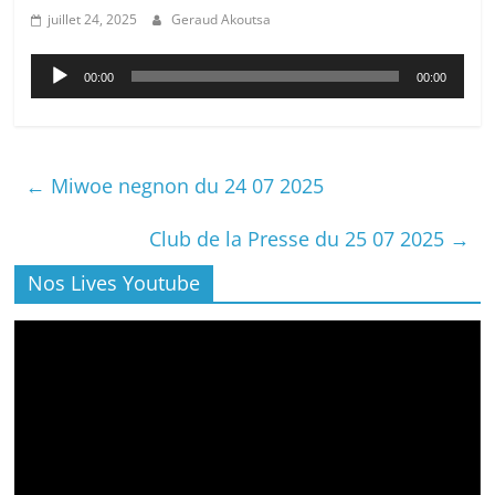
juillet 24, 2025
Geraud Akoutsa
Lecteur
00:00
00:00
audio
←
Miwoe negnon du 24 07 2025
Club de la Presse du 25 07 2025
→
Nos Lives Youtube
Lecteur
vidéo