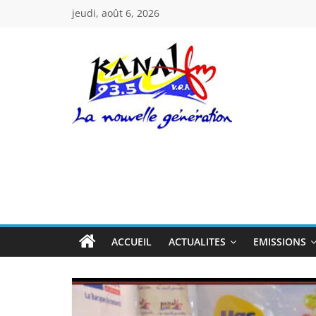
Passer
jeudi, août 6, 2026
au
contenu
Kanal
Fm
La
Nouvelle
Génération
ACCUEIL
ACTUALITES
EMISSIONS