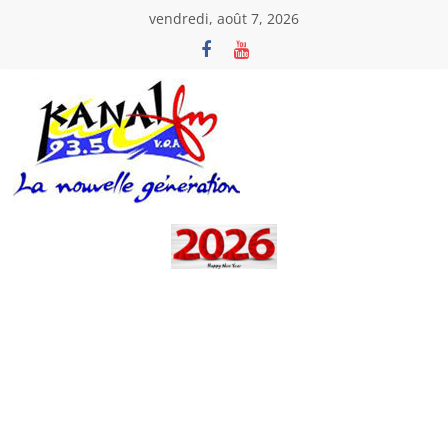
Passer
vendredi, août 7, 2026
au
contenu
Kanal
Fm
La
Nouvelle
Génération