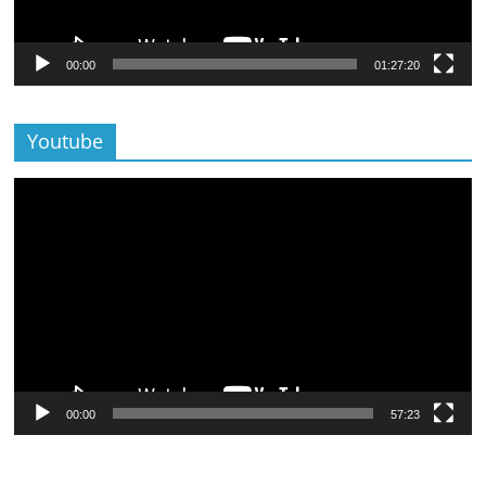
00:00
01:27:20
Youtube
Lecteur
vidéo
00:00
57:23