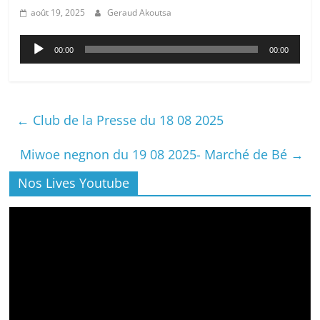
août 19, 2025
Geraud Akoutsa
Lecteur
00:00
00:00
audio
←
Club de la Presse du 18 08 2025
Miwoe negnon du 19 08 2025- Marché de Bé
→
Nos Lives Youtube
Lecteur
vidéo