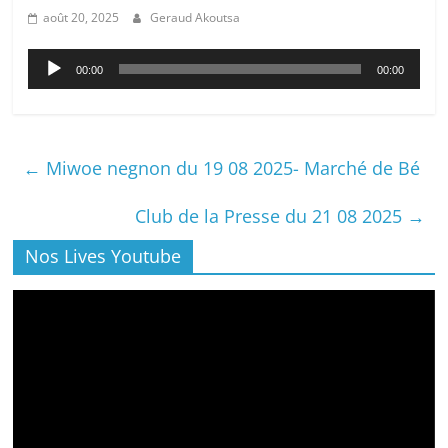
août 20, 2025
Geraud Akoutsa
Lecteur
00:00
00:00
audio
←
Miwoe negnon du 19 08 2025- Marché de Bé
Club de la Presse du 21 08 2025
→
Nos Lives Youtube
Lecteur
vidéo