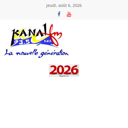
Passer
jeudi, août 6, 2026
au
contenu
Kanal
Fm
La
Nouvelle
Génération