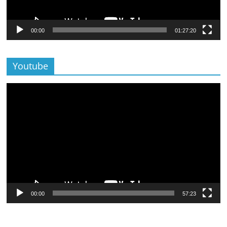
00:00
01:27:20
Youtube
Lecteur
vidéo
00:00
57:23