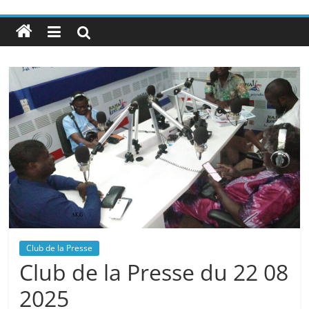
Club de la Presse
Club de la Presse du 22 08
2025