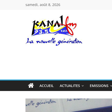
Passer
samedi, août 8, 2026
au
contenu
Kanal
Fm
La
Nouvelle
Génération
ACCUEIL
ACTUALITES
EMISSIONS