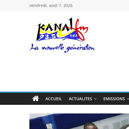
Passer
vendredi, août 7, 2026
au
contenu
Kanal
Fm
La
Nouvelle
Génération
ACCUEIL
ACTUALITES
EMISSIONS