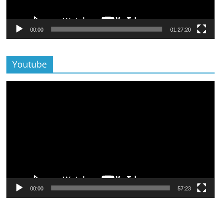
00:00
01:27:20
Youtube
Lecteur
vidéo
00:00
57:23