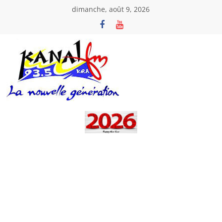
Passer
dimanche, août 9, 2026
au
contenu
Kanal
Fm
La
Nouvelle
Génération