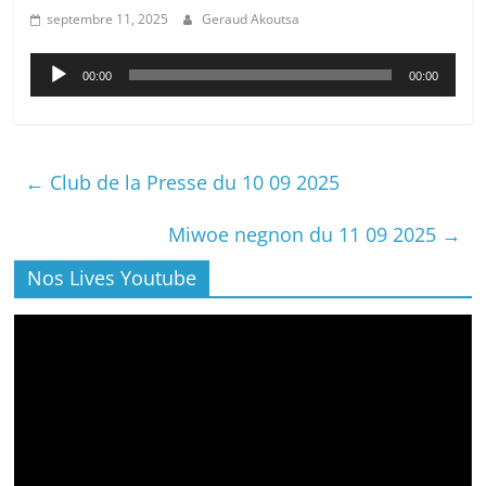
septembre 11, 2025
Geraud Akoutsa
Lecteur
00:00
00:00
audio
←
Club de la Presse du 10 09 2025
Miwoe negnon du 11 09 2025
→
Nos Lives Youtube
Lecteur
vidéo