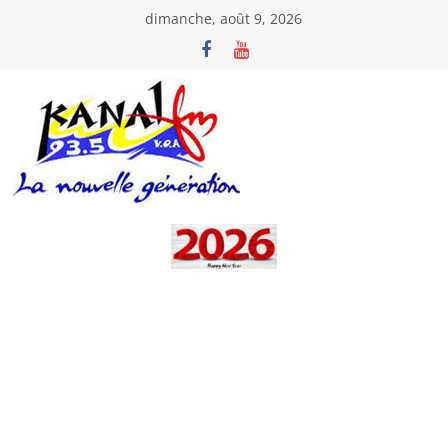
Passer
dimanche, août 9, 2026
au
contenu
Kanal
Fm
La
Nouvelle
Génération