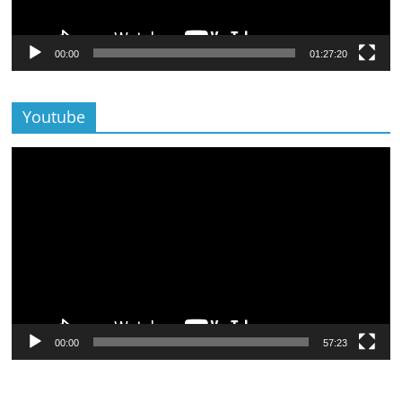
00:00
01:27:20
Youtube
Lecteur
vidéo
00:00
57:23