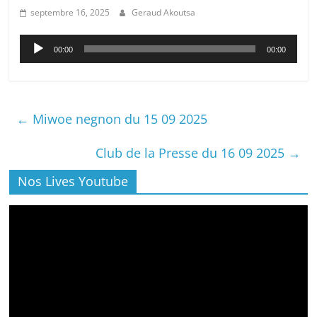
septembre 16, 2025
Geraud Akoutsa
Lecteur
00:00
00:00
audio
←
Miwoe negnon du 15 09 2025
Club de la Presse du 16 09 2025
→
Nos Lives Youtube
Lecteur
vidéo