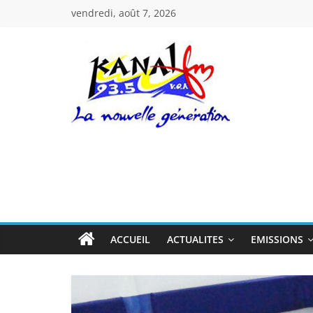
Passer
vendredi, août 7, 2026
au
contenu
Kanal
Fm
La
Nouvelle
Génération
ACCUEIL
ACTUALITES
EMISSIONS