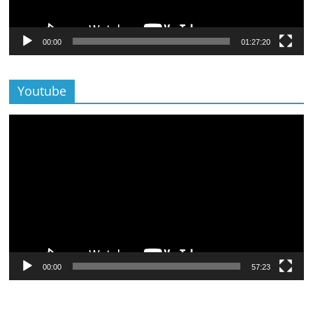
00:00
01:27:20
Youtube
Lecteur
vidéo
00:00
57:23