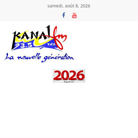
Passer
samedi, août 8, 2026
au
contenu
Kanal
Fm
La
Nouvelle
Génération