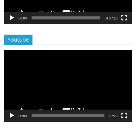
00:00
01:27:20
Youtube
Lecteur
vidéo
00:00
57:23