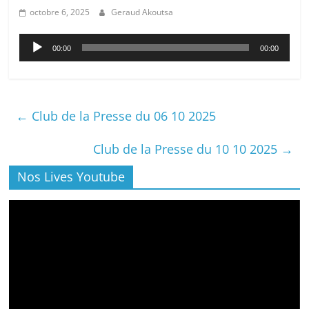
octobre 6, 2025
Geraud Akoutsa
Lecteur
00:00
00:00
audio
←
Club de la Presse du 06 10 2025
Club de la Presse du 10 10 2025
→
Nos Lives Youtube
Lecteur
vidéo