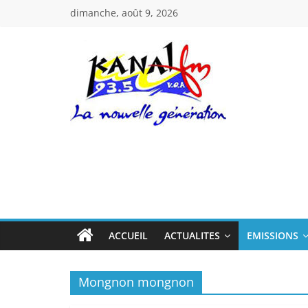
Passer
dimanche, août 9, 2026
au
contenu
Kanal
Fm
La
Nouvelle
Génération
ACCUEIL
ACTUALITES
EMISSIONS
Mongnon mongnon