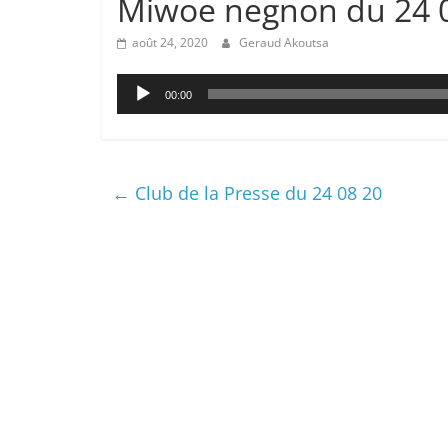
Miwoe negnon du 24 
août 24, 2020
Geraud Akoutsa
Lecteur
00:00
audio
←
Club de la Presse du 24 08 20