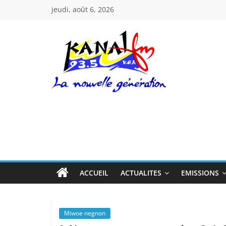
Passer
jeudi, août 6, 2026
au
contenu
Kanal
Fm
La
Nouvelle
Génération
ACCUEIL
ACTUALITES
EMISSIONS
Miwoe negnon