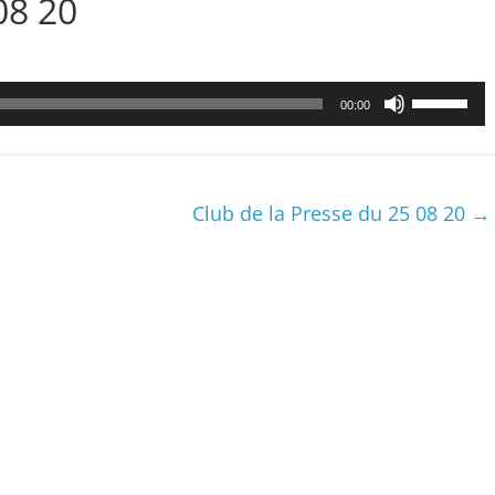
08 20
Utilisez
00:00
les
flèches
haut/bas
pour
Club de la Presse du 25 08 20
→
augmenter
ou
diminuer
le
volume.