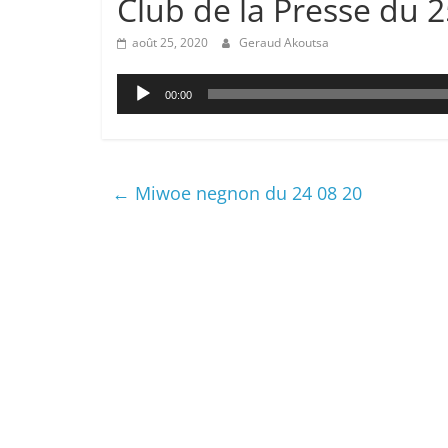
Club de la Presse du 2
août 25, 2020
Geraud Akoutsa
Lecteur
00:00
audio
←
Miwoe negnon du 24 08 20