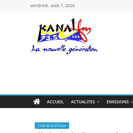
Passer
vendredi, août 7, 2026
au
contenu
Kanal
Fm
La
Nouvelle
Génération
ACCUEIL
ACTUALITES
EMISSIONS
Club de la Presse