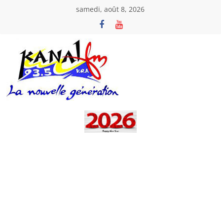
Passer
samedi, août 8, 2026
au
contenu
Kanal
Fm
La
Nouvelle
Génération