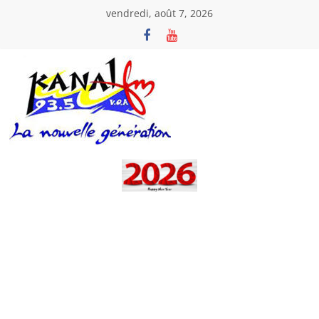
Passer
vendredi, août 7, 2026
au
contenu
Kanal
Fm
La
Nouvelle
Génération